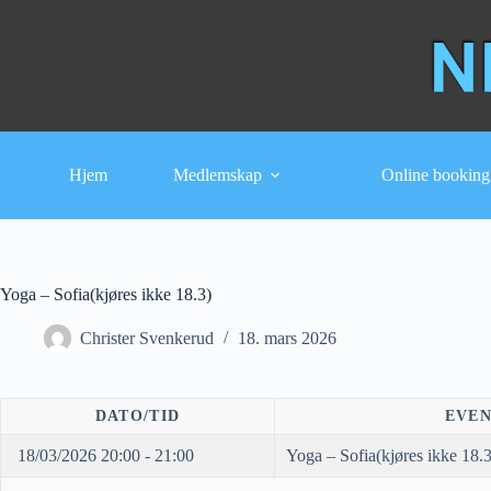
Hopp
til
innholdet
Hjem
Medlemskap
Online booking
Yoga – Sofia(kjøres ikke 18.3)
Christer Svenkerud
18. mars 2026
DATO/TID
EVE
18/03/2026 20:00 - 21:00
Yoga – Sofia(kjøres ikke 18.3