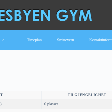
Timeplan
Smittevern
Kontaktinfor
NT
TILGJENGELIGHET
)
0 plasser