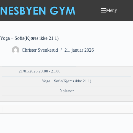
Hopp
til
Meny
innholdet
Yoga – Sofia(Kjøres ikke 21.1)
Christer Svenkerud
21. januar 2026
21/01/2026 20:00 - 21:00
DATO/TID
EVENT
TILGJENGELIGHET
STATUS
Yoga – Sofia(Kjøres ikke 21.1)
0 plasser