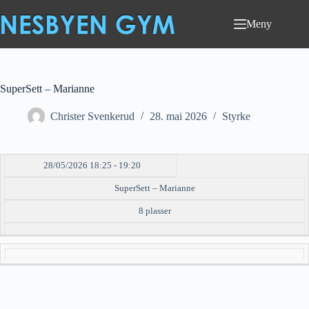
Hopp
til
Meny
innholdet
SuperSett – Marianne
Christer Svenkerud
28. mai 2026
Styrke
28/05/2026 18:25 - 19:20
DATO/TID
EVENT
TILGJENGELIGHET
STATUS
SuperSett – Marianne
8 plasser