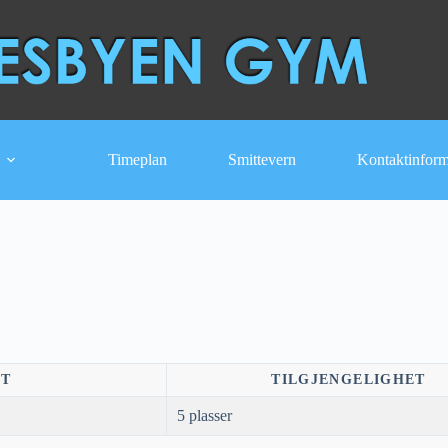
Timeplan
Smittevern
Kontaktinfor
NT
TILGJENGELIGHET
5 plasser