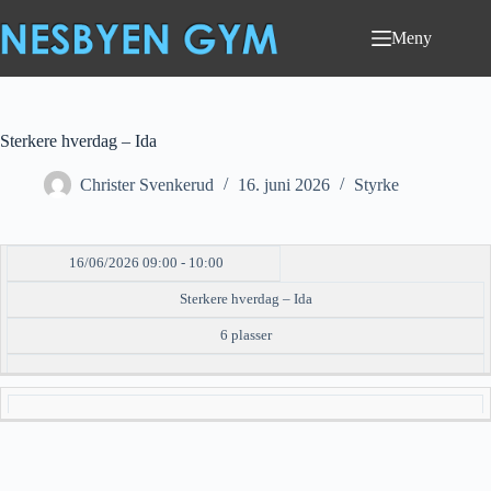
Hopp
til
Meny
innholdet
Sterkere hverdag – Ida
Christer Svenkerud
16. juni 2026
Styrke
16/06/2026 09:00 - 10:00
DATO/TID
EVENT
TILGJENGELIGHET
STATUS
Sterkere hverdag – Ida
6 plasser