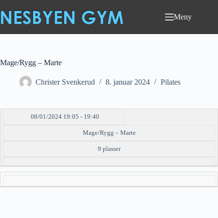
Hopp
til
Meny
innholdet
Mage/Rygg – Marte
Christer Svenkerud
8. januar 2024
Pilates
08/01/2024 19:05 - 19:40
DATO/TID
EVENT
TILGJENGELIGHET
STATUS
Mage/Rygg – Marte
9 plasser