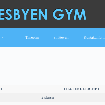
Timeplan
Smittevern
Kontaktinfor
NT
TILGJENGELIGHET
2 plasser