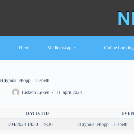
Hopp
til
innholdet
Hjem
Medlemskap
Online booking
Høypuls u/hopp – Lisbeth
Lisbeth Løken
11. april 2024
DATO/TID
EVE
11/04/2024 18:30 - 19:30
Høypuls u/hopp – Lisbeth