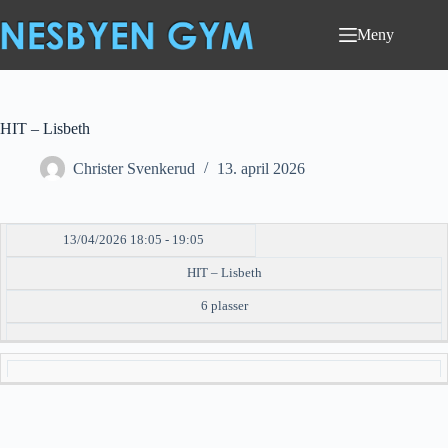
Hopp
til
Meny
innholdet
HIT – Lisbeth
Christer Svenkerud
13. april 2026
13/04/2026 18:05 - 19:05
DATO/TID
EVENT
TILGJENGELIGHET
STATUS
HIT – Lisbeth
6 plasser