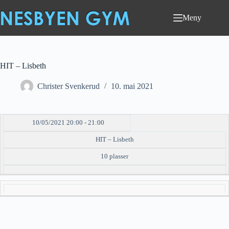
Hopp
til
Meny
innholdet
HIT – Lisbeth
Christer Svenkerud
10. mai 2021
10/05/2021 20:00 - 21:00
DATO/TID
EVENT
TILGJENGELIGHET
STATUS
HIT – Lisbeth
10 plasser