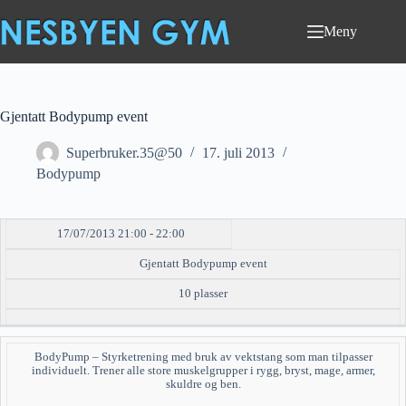
Hopp
til
Meny
innholdet
Gjentatt Bodypump event
Superbruker.35@50
17. juli 2013
Bodypump
17/07/2013 21:00 - 22:00
DATO/TID
EVENT
TILGJENGELIGHET
STATUS
Gjentatt Bodypump event
10 plasser
BodyPump – Styrketrening med bruk av vektstang som man tilpasser
individuelt. Trener alle store muskelgrupper i rygg, bryst, mage, armer,
skuldre og ben.