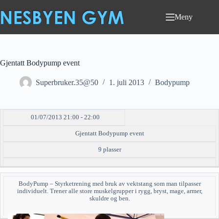
Hopp
til
Meny
innholdet
Gjentatt Bodypump event
Superbruker.35@50
1. juli 2013
Bodypump
01/07/2013 21:00 - 22:00
DATO/TID
EVENT
TILGJENGELIGHET
STATUS
Gjentatt Bodypump event
9 plasser
BodyPump – Styrketrening med bruk av vektstang som man tilpasser
individuelt. Trener alle store muskelgrupper i rygg, bryst, mage, armer,
skuldre og ben.