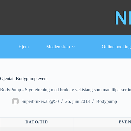
Hopp
til
innholdet
Hjem
Medlemskap
Online booking
Gjentatt Bodypump event
BodyPump - Styrketrening med bruk av vektstang som man tilpasser indi
Superbruker.35@50
26. juni 2013
Bodypump
DATO/TID
EVE