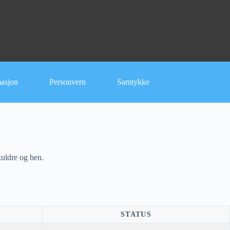
masjon
Personvern
Samtykke
kuldre og ben.
STATUS