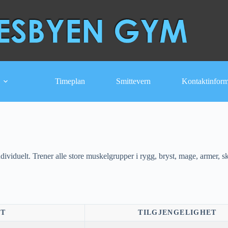
Timeplan
Smittevern
Kontaktinfor
viduelt. Trener alle store muskelgrupper i rygg, bryst, mage, armer, s
NT
TILGJENGELIGHET