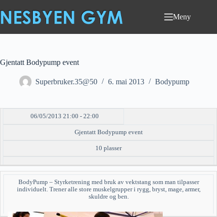
Hopp
til
Meny
innholdet
Gjentatt Bodypump event
Superbruker.35@50
6. mai 2013
Bodypump
06/05/2013 21:00 - 22:00
DATO/TID
EVENT
TILGJENGELIGHET
STATUS
Gjentatt Bodypump event
10 plasser
BodyPump – Styrketrening med bruk av vektstang som man tilpasser
individuelt. Trener alle store muskelgrupper i rygg, bryst, mage, armer,
skuldre og ben.