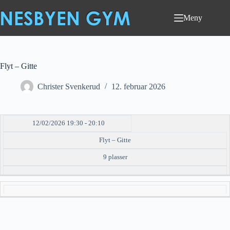
Hopp
til
Meny
innholdet
Flyt – Gitte
Christer Svenkerud
12. februar 2026
12/02/2026 19:30 - 20:10
DATO/TID
EVENT
TILGJENGELIGHET
STATUS
Flyt – Gitte
9 plasser