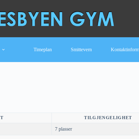
Timeplan
Smittevern
Kontaktinfor
NT
TILGJENGELIGHET
7 plasser