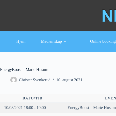
Hopp
til
innholdet
Hjem
Medlemskap
Online booking
EnergyBoost – Marte Husum
Christer Svenkerud
10. august 2021
DATO/TID
EVE
10/08/2021 18:00 - 19:00
EnergyBoost – Marte Husum