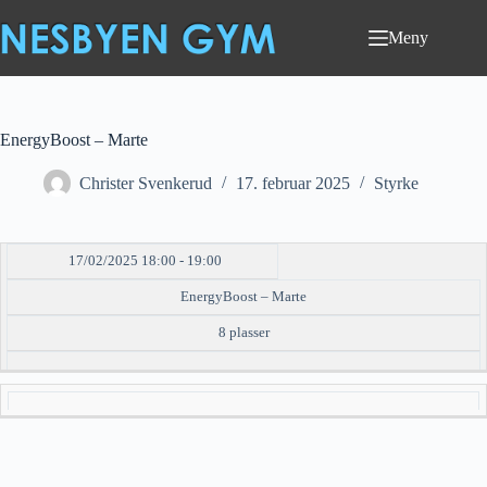
Hopp
til
Meny
innholdet
EnergyBoost – Marte
Christer Svenkerud
17. februar 2025
Styrke
17/02/2025 18:00 - 19:00
DATO/TID
EVENT
TILGJENGELIGHET
STATUS
EnergyBoost – Marte
8 plasser