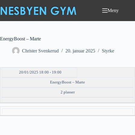
Hopp
til
Meny
innholdet
EnergyBoost – Marte
Christer Svenkerud
20. januar 2025
Styrke
20/01/2025 18:00 - 19:00
DATO/TID
EVENT
TILGJENGELIGHET
STATUS
EnergyBoost – Marte
2 plasser