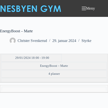
Hopp
til
Meny
innholdet
EnergyBoost – Marte
Christer Svenkerud
29. januar 2024
Styrke
29/01/2024 18:00 - 19:00
DATO/TID
EVENT
TILGJENGELIGHET
STATUS
EnergyBoost – Marte
4 plasser