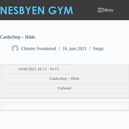
Hopp
til
Meny
innholdet
CardioStep – Hilde
Christer Svenkerud
16. juni 2021
Stepp
16/06/2021 18:15 - 19:15
DATO/TID
EVENT
TILGJENGELIGHET
STATUS
CardioStep – Hilde
6 plasser