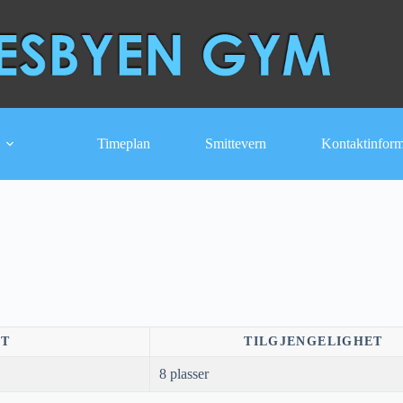
Timeplan
Smittevern
Kontaktinfor
NT
TILGJENGELIGHET
8 plasser