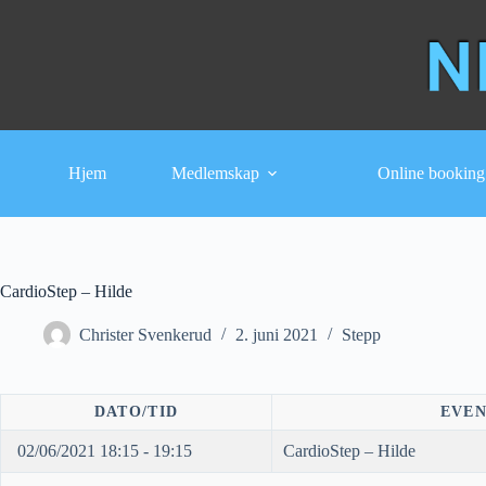
Hopp
til
innholdet
Hjem
Medlemskap
Online booking
CardioStep – Hilde
Christer Svenkerud
2. juni 2021
Stepp
DATO/TID
EVE
02/06/2021 18:15 - 19:15
CardioStep – Hilde