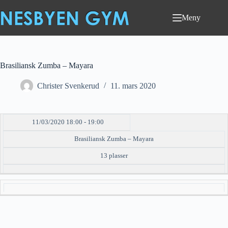
Hopp
til
Meny
innholdet
Brasiliansk Zumba – Mayara
Christer Svenkerud
11. mars 2020
11/03/2020 18:00 - 19:00
DATO/TID
EVENT
TILGJENGELIGHET
STATUS
Brasiliansk Zumba – Mayara
13 plasser