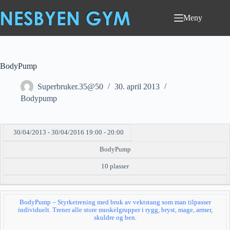
Hopp
til
Meny
innholdet
BodyPump
Superbruker.35@50
30. april 2013
Bodypump
30/04/2013 - 30/04/2016 19:00 - 20:00
DATO/TID
EVENT
TILGJENGELIGHET
STATUS
BodyPump
10 plasser
BodyPump – Styrketrening med bruk av vektstang som man tilpasser
individuelt. Trener alle store muskelgrupper i rygg, bryst, mage, armer,
skuldre og ben.