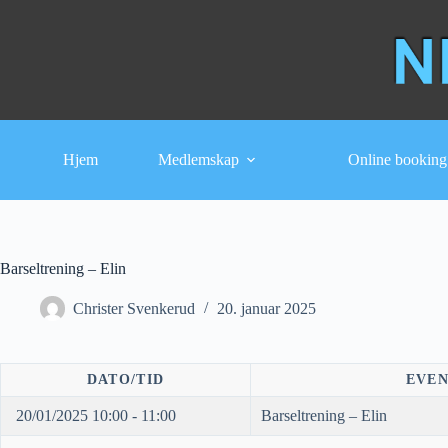
Hopp
til
innholdet
Hjem
Medlemskap
Online booking
Barseltrening – Elin
Christer Svenkerud
20. januar 2025
DATO/TID
EVE
20/01/2025 10:00 - 11:00
Barseltrening – Elin