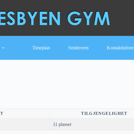
Timeplan
Smittevern
Kontaktinfor
NT
TILGJENGELIGHET
11 plasser