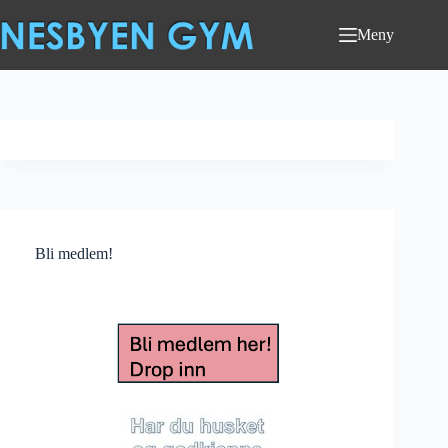
Hopp
til
Meny
innholdet
Bli medlem!